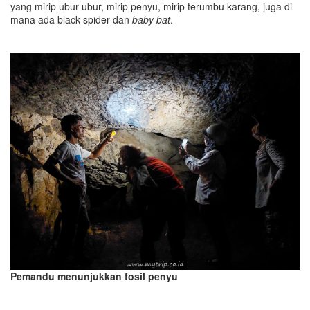
yang mirip ubur-ubur, mirip penyu, mirip terumbu karang, juga di
mana ada black spider dan
baby bat
.
Pemandu menunjukkan fosil penyu