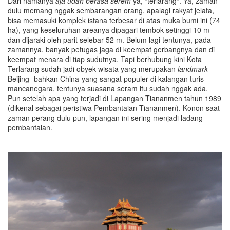
Dari namanya
aja udah berasa serem
ya, "terlarang". Ya, zaman
dulu memang nggak sembarangan orang, apalagi rakyat jelata,
bisa memasuki komplek istana terbesar di atas muka bumi ini (74
ha), yang keseluruhan areanya dipagari tembok setinggi 10 m
dan dijaraki oleh parit selebar 52 m. Belum lagi tentunya, pada
zamannya, banyak petugas jaga di keempat gerbangnya dan di
keempat menara di tiap sudutnya. Tapi berhubung kini Kota
Terlarang sudah jadi obyek wisata yang merupakan
landmark
Beijing -bahkan China-yang sangat populer di kalangan turis
mancanegara, tentunya suasana seram itu sudah nggak ada.
Pun setelah apa yang terjadi di Lapangan Tiananmen tahun 1989
(dikenal sebagai peristiwa Pembantaian Tiananmen). Konon saat
zaman perang dulu pun, lapangan ini sering menjadi ladang
pembantaian.