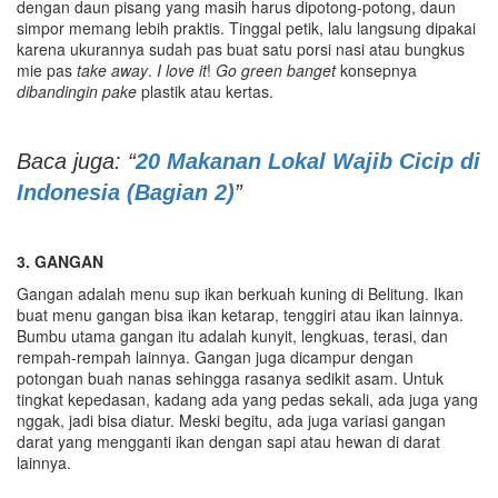
dengan daun pisang yang masih harus dipotong-potong, daun
simpor memang lebih praktis. Tinggal petik, lalu langsung dipakai
karena ukurannya sudah pas buat satu porsi nasi atau bungkus
mie pas
take away
.
I love it
!
Go green banget
konsepnya
dibandingin pake
plastik atau kertas.
Baca juga: “
20 Makanan Lokal Wajib Cicip di
Indonesia (Bagian 2)
”
3.
G
ANGAN
Gangan adalah menu sup ikan berkuah kuning di Belitung. Ikan
buat menu gangan bisa ikan ketarap, tenggiri atau ikan lainnya.
Bumbu utama gangan itu adalah kunyit, lengkuas, terasi, dan
rempah-rempah lainnya. Gangan juga dicampur dengan
potongan buah nanas sehingga rasanya sedikit asam. Untuk
tingkat kepedasan, kadang ada yang pedas sekali, ada juga yang
nggak, jadi bisa diatur. Meski begitu, ada juga variasi gangan
darat yang mengganti ikan dengan sapi atau hewan di darat
lainnya.