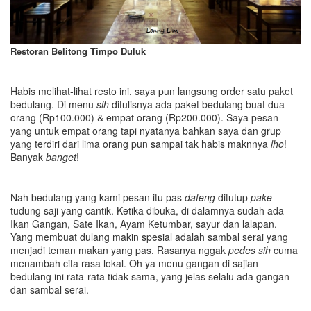
Restoran Belitong Timpo Duluk
Habis melihat-lihat resto ini, saya pun langsung order satu paket
bedulang. Di menu
sih
ditulisnya ada paket bedulang buat dua
orang (Rp100.000) & empat orang (Rp200.000). Saya pesan
yang untuk empat orang tapi nyatanya bahkan saya dan grup
yang terdiri dari lima orang pun sampai tak habis maknnya
lh
o
!
Banyak
banget
!
Nah bedulang yang kami pesan itu pas
dateng
ditutup
pake
tudung saji yang cantik. Ketika dibuka, di dalamnya sudah ada
Ikan Gangan, Sate Ikan, Ayam Ketumbar, sayur dan lalapan.
Yang membuat dulang makin spesial adalah sambal serai yang
menjadi teman makan yang pas. Rasanya nggak
pedes sih
cuma
menambah cita rasa lokal. Oh ya menu gangan di sajian
bedulang ini rata-rata tidak sama, yang jelas selalu ada gangan
dan sambal serai.