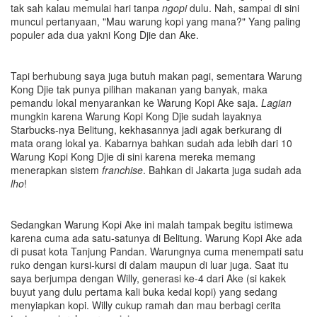
tak sah kalau memulai hari tanpa
ngopi
dulu. Nah, sampai di sini
muncul pertanyaan, "Mau warung kopi yang mana?" Yang paling
populer ada dua yakni Kong Djie dan Ake.
Tapi berhubung saya juga butuh makan pagi, sementara Warung
Kong Djie tak punya pilihan makanan yang banyak, maka
pemandu lokal menyarankan ke Warung Kopi Ake saja.
Lagian
mungkin karena Warung Kopi Kong Djie sudah layaknya
Starbucks-nya Belitung, kekhasannya jadi agak berkurang di
mata orang lokal ya. Kabarnya bahkan sudah ada lebih dari 10
Warung Kopi Kong Djie di sini karena mereka memang
menerapkan sistem
franchise
. Bahkan di Jakarta juga sudah ada
lh
o
!
Sedangkan Warung Kopi Ake ini malah tampak begitu istimewa
karena cuma ada satu-satunya di Belitung. Warung Kopi Ake ada
di pusat kota Tanjung Pandan. Warungnya cuma menempati satu
ruko dengan kursi-kursi di dalam maupun di luar juga. Saat itu
saya berjumpa dengan Willy, generasi ke-4 dari Ake (si kakek
buyut yang dulu pertama kali buka kedai kopi) yang sedang
menyiapkan kopi. Willy cukup ramah dan mau berbagi cerita