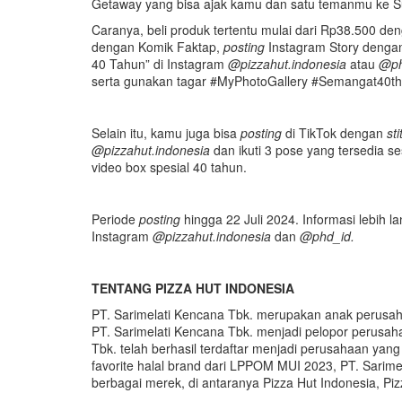
Getaway yang bisa ajak kamu dan satu temanmu ke 
Caranya, beli produk tertentu mulai dari Rp38.500 de
dengan Komik Faktap,
posting
Instagram Story deng
40 Tahun” di Instagram
@pizzahut.indonesia
atau
@ph
serta gunakan tagar #MyPhotoGallery #Semangat40
Selain itu, kamu juga bisa
posting
di TikTok dengan
sti
@pizzahut.indonesia
dan ikuti 3 pose yang tersedia s
video box spesial 40 tahun.
Periode
posting
hingga 22 Juli 2024. Informasi lebih 
Instagram
@pizzahut.indonesia
dan
@phd_id
.
TENTANG PIZZA HUT INDONESIA
PT. Sarimelati Kencana Tbk. merupakan anak perusahaa
PT. Sarimelati Kencana Tbk. menjadi pelopor perusaha
Tbk. telah berhasil terdaftar menjadi perusahaan ya
favorite halal brand dari LPPOM MUI 2023, PT. Sarimel
berbagai merek, di antaranya Pizza Hut Indonesia, Piz