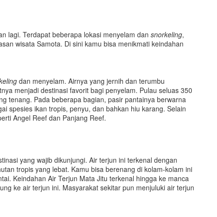
n lagi. Terdapat beberapa lokasi menyelam dan
snorkelin
g
,
asan wisata Samota. Di sini kamu bisa menikmati keindahan
keling
dan menyelam. Airnya yang jernih dan terumbu
a menjadi destinasi favorit bagi penyelam. Pulau seluas 350
 yang tenang. Pada beberapa bagian, pasir pantainya berwarna
spesies ikan tropis, penyu, dan bahkan hiu karang. Selain
erti Angel Reef dan Panjang Reef.
tinasi yang wajib dikunjungi. Air terjun ini terkenal dengan
hutan tropis yang lebat. Kamu bisa berenang di kolam-kolam ini
ai. Keindahan Air Terjun Mata Jitu terkenal hingga ke manca
 ke air terjun ini. Masyarakat sekitar pun menjuluki air terjun