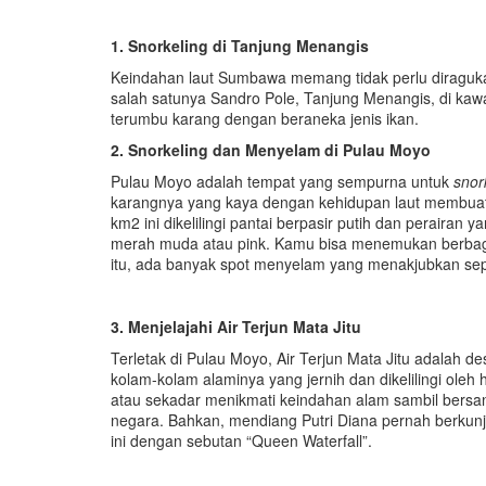
1. Snorkeling
di
Tanjung Menangis
Keindahan laut Sumbawa memang tidak perlu diraguka
salah satunya Sandro Pole, Tanjung Menangis, di kaw
terumbu karang dengan beraneka jenis ikan.
2. Snorkeling dan Menyelam di Pulau Moyo
Pulau Moyo adalah tempat yang sempurna untuk
snor
karangnya yang kaya dengan kehidupan laut membuatny
km2 ini dikelilingi pantai berpasir putih dan perairan
merah muda atau pink. Kamu bisa menemukan berbagai 
itu, ada banyak spot menyelam yang menakjubkan sep
3. Menjelajahi Air Terjun Mata Jitu
Terletak di Pulau Moyo, Air Terjun Mata Jitu adalah des
kolam-kolam alaminya yang jernih dan dikelilingi oleh 
atau sekadar menikmati keindahan alam sambil bersant
negara. Bahkan, mendiang Putri Diana pernah berkunjung
ini dengan sebutan “Queen Waterfall”.