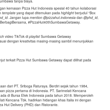
Sumbawa tanpa biaya.
ngan kemasan Pizza Hut Indonesia spesial 40 tahun kolaborasi
an
template
yang dapat ditemukan pada
highlight
berjudul “Box
d_id
. Jangan lupa
mention
@pizzahut.indonesia
dan
@phd_id
,
thBerbagiBersama, #PizzaHut40thSumbawaGetaway.
tch
video TikTok di
playlist
Sumbawa Getaway
esuai dengan kreativitas masing-masing sambil menunjukkan
lanjut terkait Pizza Hut Sumbawa Getaway dapat dilihat pada
n dari PT. Sriboga Raturaya. Berdiri sejak tahun 1984,
an pizza pertama di Indonesia. PT. Sarimelati Kencana
ng ada di Bursa Efek Indonesia pada tahun 2018. Memperoleh
ati Kencana Tbk. hadirkan hidangan khas Italia ini dengan
za Hut Delivery (PHD) dan Ristorante.