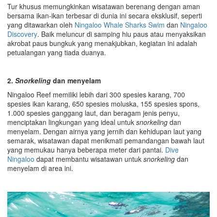
Tur khusus memungkinkan wisatawan berenang
dengan aman
bersama ikan-ikan terbesar di dunia ini
secara eksklusif
, seperti
yang ditawarkan oleh
Ningaloo Whale Sharks Swim
dan
Ningaloo
Discovery
.
Baik meluncur di samping hiu paus atau menyaksikan
akrobat paus bungkuk yang menakjubkan, kegiatan ini adalah
petualangan yang tiada duanya.
2.
Snorkeling
dan menyelam
Ningaloo Reef memiliki lebih dari 300 spesies karang, 700
spesies ikan karang, 650 spesies moluska, 155 spesies spons,
1.000 spesies ganggang laut, dan beragam jenis penyu,
menciptakan lingkungan yang ideal untuk
snorkeling
dan
menyelam. Dengan airnya yang jernih dan kehidupan laut yang
semarak, wisatawan dapat menikmati pemandangan bawah laut
yang memukau hanya beberapa meter dari pantai.
Dive
Ningaloo
dapat membantu wisatawan untuk
snorkeling
dan
menyelam di area ini.