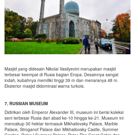
Masjid yang didesain Nikolai Vasilyevini merupakan masjid
terbesar keempat di Rusia bagian Eropa. Desainnya sangat
indah, kubahnya memiliki tinggi 39 m dan menaranya 48 m.
Eksterior masjid didominasi warna turkois.
7. RUSSIAN MUSEUM
Didirikan oleh Emperor Alexander III, museum ini berisi koleksi
seni terbesar Rusia dari abad ke-10 hingga ke-21. Museum ini
mencakup 30 hektar termasuk Mikhailovsky Palace, Marble
Palace, Stroganof Palace dan Mikhailovsky Castle, Summer
Garden, Peter I Summer Palace, Peter The Great Cabin dan